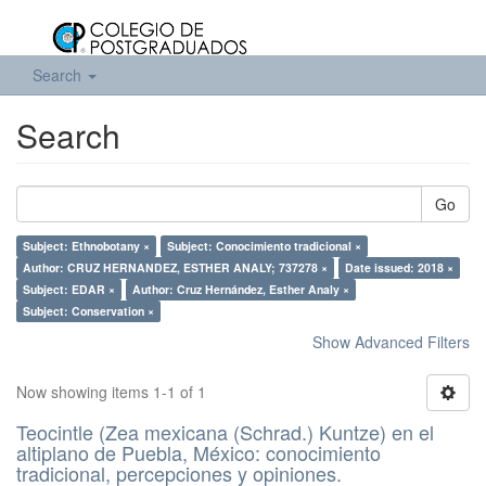
Search
Search
Go
Subject: Ethnobotany ×
Subject: Conocimiento tradicional ×
Author: CRUZ HERNANDEZ, ESTHER ANALY; 737278 ×
Date issued: 2018 ×
Subject: EDAR ×
Author: Cruz Hernández, Esther Analy ×
Subject: Conservation ×
Show Advanced Filters
Now showing items 1-1 of 1
Teocintle (Zea mexicana (Schrad.) Kuntze) en el
altiplano de Puebla, México: conocimiento
tradicional, percepciones y opiniones.