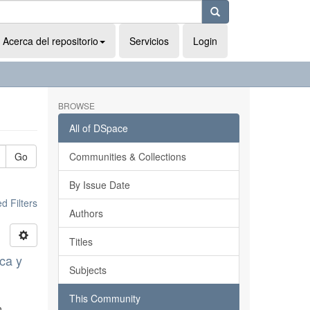
Acerca del repositorio
Servicios
Login
BROWSE
All of DSpace
Go
Communities & Collections
By Issue Date
 Filters
Authors
Titles
ica y
Subjects
This Community
n