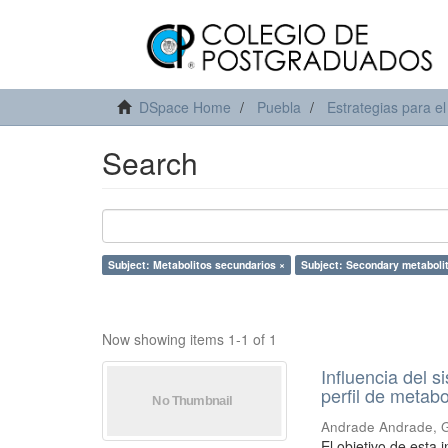
DSpace Home
Puebla
Estrategias para el
Search
Subject: Metabolitos secundarios ×
Subject: Secondary metaboli
Now showing items 1-1 of 1
Influencia del s
perfil de metabo
Andrade Andrade, 
El objetivo de esta 