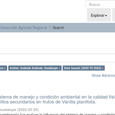
Explorar
 Desarrollo Agrícola Regional
Search
tes ×
Author: Andrade Andrade, Guadalupe ×
Date issued: [2020 TO 2023] ×
Show Advanced
istema de manejo y condición ambiental en la calidad fís
litos secundarios en frutos de Vanilla planifolia.
Guadalupe
(
2022-02-25
)
investigación fue evaluar la influencia del sistema de manejo y condició