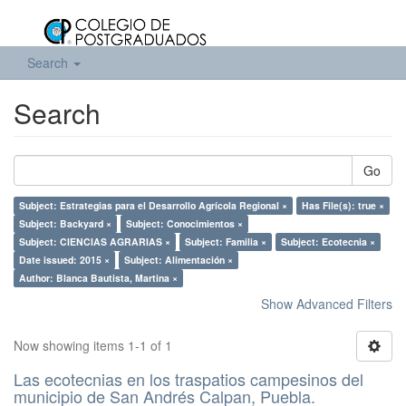
Search
Search
Go
Subject: Estrategias para el Desarrollo Agrícola Regional ×
Has File(s): true ×
Subject: Backyard ×
Subject: Conocimientos ×
Subject: CIENCIAS AGRARIAS ×
Subject: Familia ×
Subject: Ecotecnia ×
Date issued: 2015 ×
Subject: Alimentación ×
Author: Blanca Bautista, Martina ×
Show Advanced Filters
Now showing items 1-1 of 1
Las ecotecnias en los traspatios campesinos del
municipio de San Andrés Calpan, Puebla.