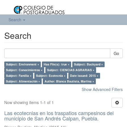
Search
Search
Go
Subject: Environment ×
Has File(s): true ×
Subject: Backyard ×
Subject: Conocimientos ×
Subject: CIENCIAS AGRARIAS ×
Subject: Familia ×
Subject: Ecotecnia ×
Date issued: 2015 ×
Subject: Alimentación ×
Author: Blanca Bautista, Martina ×
Show Advanced Filters
Now showing items 1-1 of 1
Las ecotecnias en los traspatios campesinos del
municipio de San Andrés Calpan, Puebla.