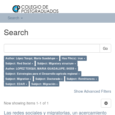
Search
Search
Go
Author: López Toxqui, María Guadalupe ×
Has File(s): true ×
Subject: Red Social ×
Subject: Migratory structure ×
Author: LOPEZ TOXQUI, MARIA GUADALUPE; 84559 ×
Subject: Estrategias para el Desarrollo agrícola regional ×
Subject: Migration ×
Subject: Doctorado ×
Subject: Remittances ×
Subject: EDAR ×
Subject: Migración ×
Show Advanced Filters
Now showing items 1-1 of 1
Las redes sociales y migratorias, un acercamiento