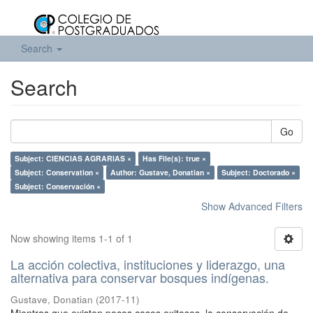
Search
Search
Go
Subject: CIENCIAS AGRARIAS ×
Has File(s): true ×
Subject: Conservation ×
Author: Gustave, Donatian ×
Subject: Doctorado ×
Subject: Conservación ×
Show Advanced Filters
Now showing items 1-1 of 1
La acción colectiva, instituciones y liderazgo, una
alternativa para conservar bosques indígenas.
Gustave, Donatian
(
2017-11
)