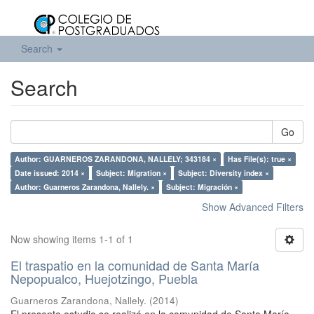
Search
Search
Go
Author: GUARNEROS ZARANDONA, NALLELY; 343184 ×
Has File(s): true ×
Date issued: 2014 ×
Subject: Migration ×
Subject: Diversity index ×
Author: Guarneros Zarandona, Nallely. ×
Subject: Migración ×
Show Advanced Filters
Now showing items 1-1 of 1
El traspatio en la comunidad de Santa María
Nepopualco, Huejotzingo, Puebla
Guarneros Zarandona, Nallely.
(
2014
)