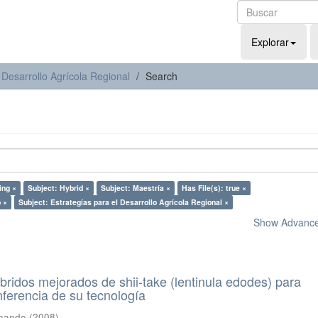
Explorar
 Desarrollo Agrícola Regional
Search
ing ×
Subject: Hybrid ×
Subject: Maestría ×
Has File(s): true ×
 ×
Subject: Estrategías para el Desarrollo Agrícola Regional ×
Show Advanced
bridos mejorados de shii-take (lentinula edodes) para
anferencia de su tecnología
rnando
(
2008
)