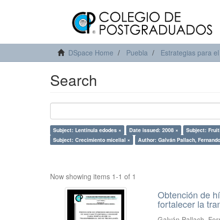
DSpace Home
Puebla
Estrategias para el
Search
Subject: Lentinula edodes ×
Date issued: 2008 ×
Subject: Fruit
Subject: Crecimiento micelial ×
Author: Galván Pallach, Fernando
Now showing items 1-1 of 1
Obtención de hí
fortalecer la tr
Galván Pallach, Fe