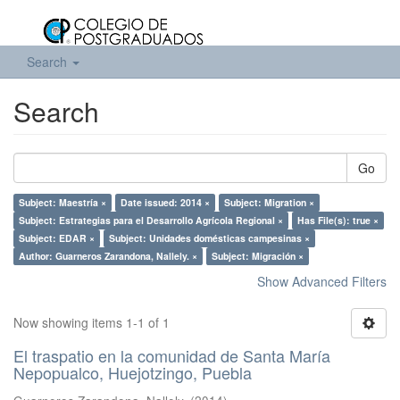
Search
Search
Go
Subject: Maestría ×
Date issued: 2014 ×
Subject: Migration ×
Subject: Estrategias para el Desarrollo Agrícola Regional ×
Has File(s): true ×
Subject: EDAR ×
Subject: Unidades domésticas campesinas ×
Author: Guarneros Zarandona, Nallely. ×
Subject: Migración ×
Show Advanced Filters
Now showing items 1-1 of 1
El traspatio en la comunidad de Santa María
Nepopualco, Huejotzingo, Puebla