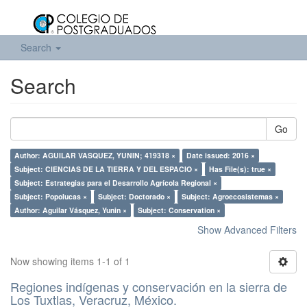
Search
Search
Go
Author: AGUILAR VASQUEZ, YUNIN; 419318 ×
Date issued: 2016 ×
Subject: CIENCIAS DE LA TIERRA Y DEL ESPACIO ×
Has File(s): true ×
Subject: Estrategias para el Desarrollo Agrícola Regional ×
Subject: Popolucas ×
Subject: Doctorado ×
Subject: Agroecosistemas ×
Author: Aguilar Vásquez, Yunin ×
Subject: Conservation ×
Show Advanced Filters
Now showing items 1-1 of 1
Regiones indígenas y conservación en la sierra de
Los Tuxtlas, Veracruz, México.