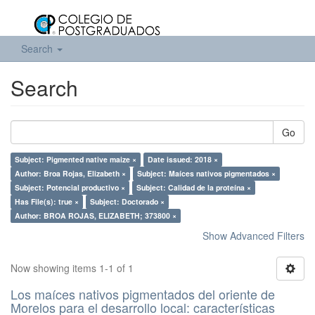
Search
Search
Go
Subject: Pigmented native maize ×
Date issued: 2018 ×
Author: Broa Rojas, Elizabeth ×
Subject: Maíces nativos pigmentados ×
Subject: Potencial productivo ×
Subject: Calidad de la proteína ×
Has File(s): true ×
Subject: Doctorado ×
Author: BROA ROJAS, ELIZABETH; 373800 ×
Show Advanced Filters
Now showing items 1-1 of 1
Los maíces nativos pigmentados del oriente de
Morelos para el desarrollo local: características