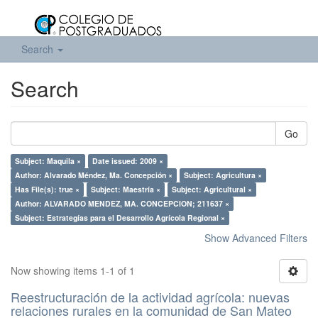
Search
Search
Go
Subject: Maquila ×
Date issued: 2009 ×
Author: Alvarado Méndez, Ma. Concepción ×
Subject: Agricultura ×
Has File(s): true ×
Subject: Maestría ×
Subject: Agricultural ×
Author: ALVARADO MENDEZ, MA. CONCEPCION; 211637 ×
Subject: Estrategías para el Desarrollo Agrícola Regional ×
Show Advanced Filters
Now showing items 1-1 of 1
Reestructuración de la actividad agrícola: nuevas
relaciones rurales en la comunidad de San Mateo