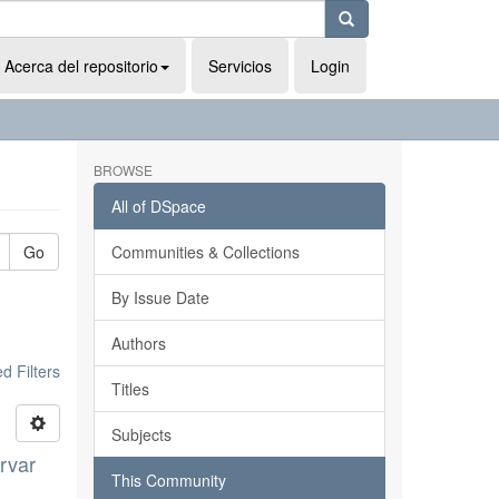
Acerca del repositorio
Servicios
Login
BROWSE
All of DSpace
Go
Communities & Collections
By Issue Date
Authors
 Filters
Titles
Subjects
ervar
This Community