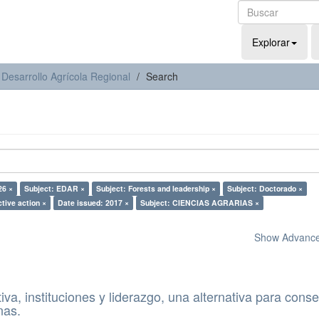
Explorar
 Desarrollo Agrícola Regional
Search
26 ×
Subject: EDAR ×
Subject: Forests and leadership ×
Subject: Doctorado ×
ctive action ×
Date issued: 2017 ×
Subject: CIENCIAS AGRARIAS ×
Show Advanced
iva, instituciones y liderazgo, una alternativa para cons
nas.