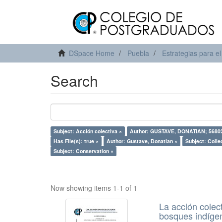
DSpace Home
Puebla
Estrategias para el
Search
Subject: Acción colectiva ×
Author: GUSTAVE, DONATIAN; 5680
Has File(s): true ×
Author: Gustave, Donatian ×
Subject: Colle
Subject: Conservation ×
Now showing items 1-1 of 1
La acción colect
bosques indíge