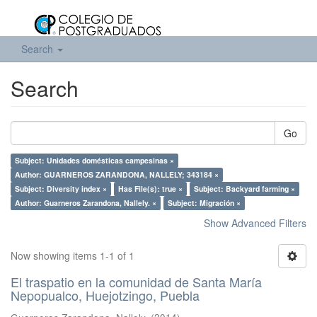
Search
Search
Go
Subject: Unidades domésticas campesinas ×
Author: GUARNEROS ZARANDONA, NALLELY; 343184 ×
Subject: Diversity index ×
Has File(s): true ×
Subject: Backyard farming ×
Author: Guarneros Zarandona, Nallely. ×
Subject: Migración ×
Show Advanced Filters
Now showing items 1-1 of 1
El traspatio en la comunidad de Santa María
Nepopualco, Huejotzingo, Puebla