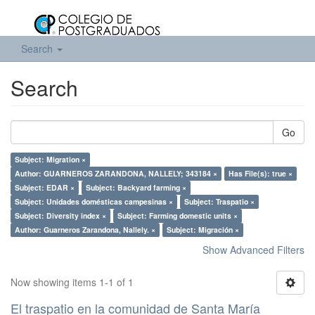
Search
Search
Go
Subject: Migration ×
Author: GUARNEROS ZARANDONA, NALLELY; 343184 ×
Has File(s): true ×
Subject: EDAR ×
Subject: Backyard farming ×
Subject: Unidades domésticas campesinas ×
Subject: Traspatio ×
Subject: Diversity index ×
Subject: Farming domestic units ×
Author: Guarneros Zarandona, Nallely. ×
Subject: Migración ×
Show Advanced Filters
Now showing items 1-1 of 1
El traspatio en la comunidad de Santa María