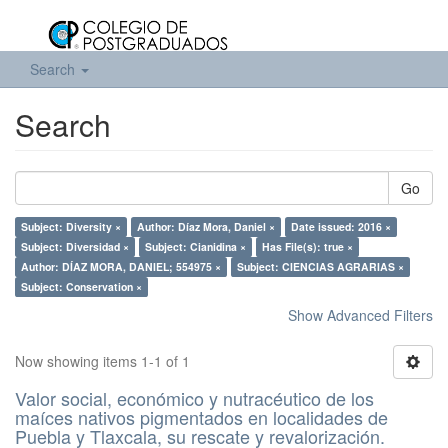
Search
Search
Go
Subject: Diversity ×
Author: Díaz Mora, Daniel ×
Date issued: 2016 ×
Subject: Diversidad ×
Subject: Cianidina ×
Has File(s): true ×
Author: DÍAZ MORA, DANIEL; 554975 ×
Subject: CIENCIAS AGRARIAS ×
Subject: Conservation ×
Show Advanced Filters
Now showing items 1-1 of 1
Valor social, económico y nutracéutico de los
maíces nativos pigmentados en localidades de
Puebla y Tlaxcala, su rescate y revalorización.