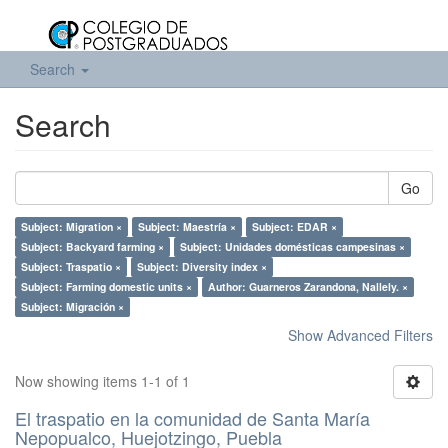
Search
Search
Go
Subject: Migration ×
Subject: Maestría ×
Subject: EDAR ×
Subject: Backyard farming ×
Subject: Unidades domésticas campesinas ×
Subject: Traspatio ×
Subject: Diversity index ×
Subject: Farming domestic units ×
Author: Guarneros Zarandona, Nallely. ×
Subject: Migración ×
Show Advanced Filters
Now showing items 1-1 of 1
El traspatio en la comunidad de Santa María
Nepopualco, Huejotzingo, Puebla