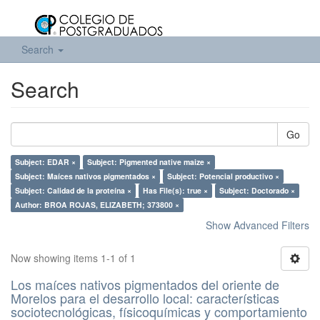
Search
Search
Go
Subject: EDAR ×
Subject: Pigmented native maize ×
Subject: Maíces nativos pigmentados ×
Subject: Potencial productivo ×
Subject: Calidad de la proteína ×
Has File(s): true ×
Subject: Doctorado ×
Author: BROA ROJAS, ELIZABETH; 373800 ×
Show Advanced Filters
Now showing items 1-1 of 1
Los maíces nativos pigmentados del oriente de
Morelos para el desarrollo local: características
sociotecnológicas, físicoquímicas y comportamiento