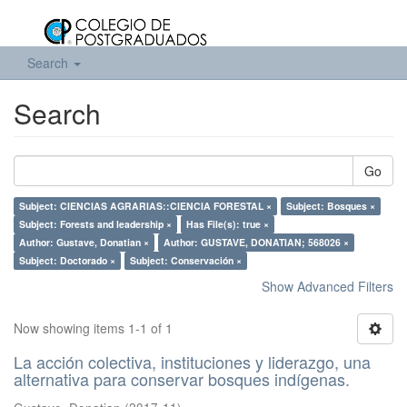
Search
Search
Go
Subject: CIENCIAS AGRARIAS::CIENCIA FORESTAL ×
Subject: Bosques ×
Subject: Forests and leadership ×
Has File(s): true ×
Author: Gustave, Donatian ×
Author: GUSTAVE, DONATIAN; 568026 ×
Subject: Doctorado ×
Subject: Conservación ×
Show Advanced Filters
Now showing items 1-1 of 1
La acción colectiva, instituciones y liderazgo, una
alternativa para conservar bosques indígenas.