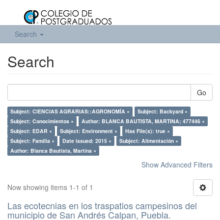
Search
Search
Go
Subject: CIENCIAS AGRARIAS::AGRONOMÍA ×
Subject: Backyard ×
Subject: Conocimientos ×
Author: BLANCA BAUTISTA, MARTINA; 477446 ×
Subject: EDAR ×
Subject: Environment ×
Has File(s): true ×
Subject: Familia ×
Date issued: 2015 ×
Subject: Alimentación ×
Author: Blanca Bautista, Martina ×
Show Advanced Filters
Now showing items 1-1 of 1
Las ecotecnias en los traspatios campesinos del
municipio de San Andrés Calpan, Puebla.