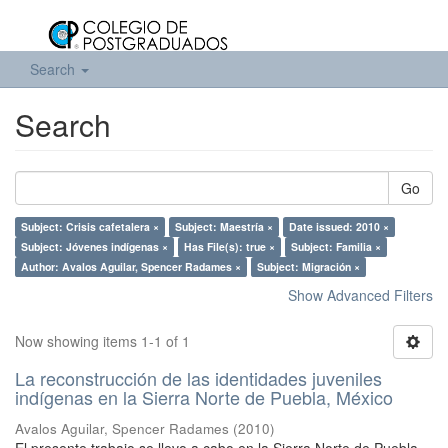
Search
Search
Go
Subject: Crisis cafetalera ×
Subject: Maestría ×
Date issued: 2010 ×
Subject: Jóvenes indígenas ×
Has File(s): true ×
Subject: Familia ×
Author: Avalos Aguilar, Spencer Radames ×
Subject: Migración ×
Show Advanced Filters
Now showing items 1-1 of 1
La reconstrucción de las identidades juveniles
indígenas en la Sierra Norte de Puebla, México
Avalos Aguilar, Spencer Radames
(
2010
)