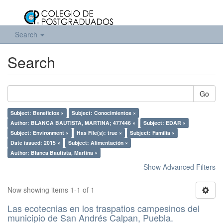
Search
Search
Go
Subject: Beneficios ×
Subject: Conocimientos ×
Author: BLANCA BAUTISTA, MARTINA; 477446 ×
Subject: EDAR ×
Subject: Environment ×
Has File(s): true ×
Subject: Familia ×
Date issued: 2015 ×
Subject: Alimentación ×
Author: Blanca Bautista, Martina ×
Show Advanced Filters
Now showing items 1-1 of 1
Las ecotecnias en los traspatios campesinos del
municipio de San Andrés Calpan, Puebla.