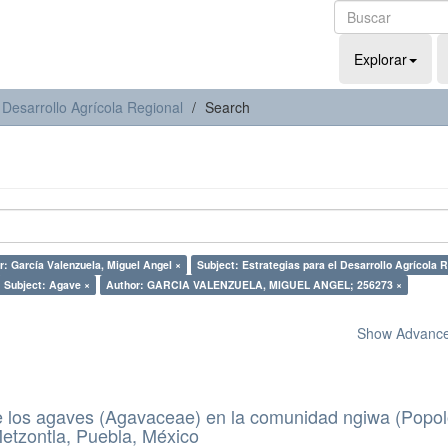
Explorar
 Desarrollo Agrícola Regional
Search
r: García Valenzuela, Miguel Angel ×
Subject: Estrategias para el Desarrollo Agrícola R
Subject: Agave ×
Author: GARCIA VALENZUELA, MIGUEL ANGEL; 256273 ×
Show Advanced
e los agaves (Agavaceae) en la comunidad ngiwa (Popo
etzontla, Puebla, México