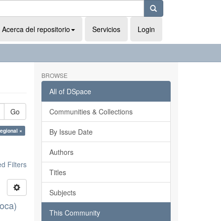
Acerca del repositorio
Servicios
Login
BROWSE
All of DSpace
Go
Communities & Collections
egional ×
By Issue Date
Authors
 Filters
Titles
Subjects
loca)
This Community