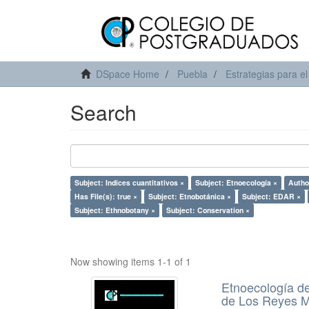
DSpace Home
Puebla
Estrategias para el
Search
Subject: Indices cuantitativos ×
Subject: Etnoecología ×
Autho
Has File(s): true ×
Subject: Etnobotánica ×
Subject: EDAR ×
Subject: Ethnobotany ×
Subject: Conservation ×
Now showing items 1-1 of 1
Etnoecología d
de Los Reyes M