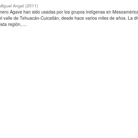
Miguel Angel
(
2011
)
énero Agave han sido usadas por los grupos indígenas en Mesoaméric
el valle de Tehuacán-Cuicatlán, desde hace varios miles de años. La d
sta región, ...