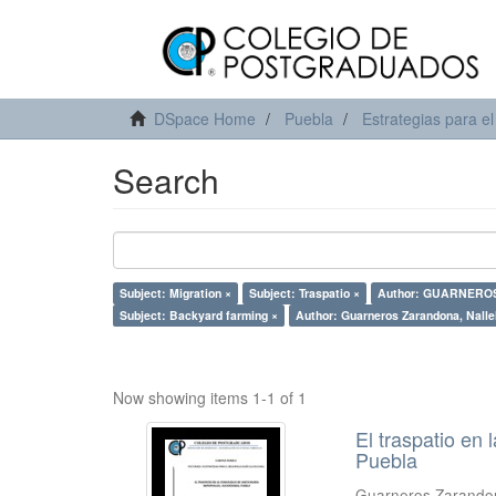
DSpace Home
Puebla
Estrategias para el
Search
Subject: Migration ×
Subject: Traspatio ×
Author: GUARNEROS
Subject: Backyard farming ×
Author: Guarneros Zarandona, Nallel
Now showing items 1-1 of 1
El traspatio en
Puebla
Guarneros Zarandon