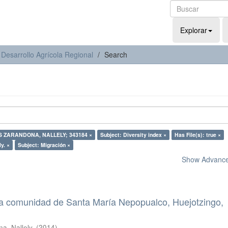
Explorar
 Desarrollo Agrícola Regional
Search
 ZARANDONA, NALLELY; 343184 ×
Subject: Diversity index ×
Has File(s): true ×
y. ×
Subject: Migración ×
Show Advanced
 la comunidad de Santa María Nepopualco, Huejotzingo,
a, Nallely.
(
2014
)