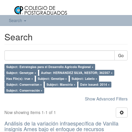
Search
Search
Go
Subject: Estrategias para el Desarrollo Agrícola Regional ×
Subject: Genotype ×
Author: HERNANDEZ SILVA, NESTOR; 362357 ×
Has File(s): true ×
Subject: Genotipo ×
Subject: Labelo ×
Subject: Conservation ×
Subject: Maestría ×
Date issued: 2014 ×
Subject: Conservación ×
Show Advanced Filters
Now showing items 1-1 of 1
Análisis de la variación infraespecífica de Vanilla
insignis Ames bajo el enfoque de recursos