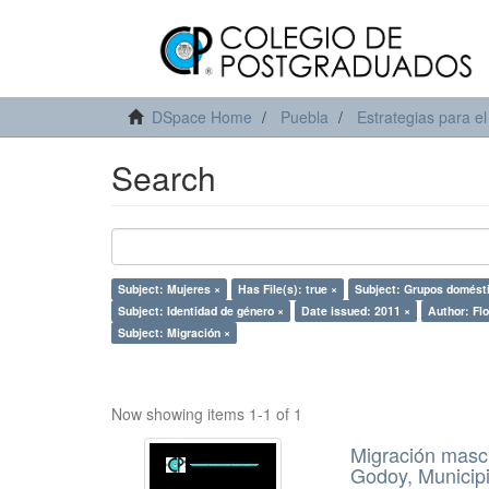
DSpace Home
Puebla
Estrategias para el
Search
Subject: Mujeres ×
Has File(s): true ×
Subject: Grupos domést
Subject: Identidad de género ×
Date issued: 2011 ×
Author: Fl
Subject: Migración ×
Now showing items 1-1 of 1
Migración mascu
Godoy, Municip