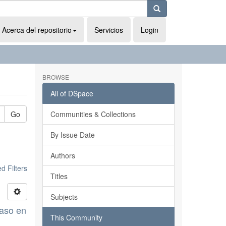
Acerca del repositorio
Servicios
Login
BROWSE
All of DSpace
Go
Communities & Collections
By Issue Date
Authors
 Filters
Titles
Subjects
caso en
This Community