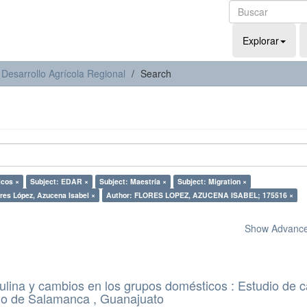
Explorar
 Desarrollo Agrícola Regional
Search
icos ×
Subject: EDAR ×
Subject: Maestría ×
Subject: Migration ×
ores López, Azucena Isabel ×
Author: FLORES LOPEZ, AZUCENA ISABEL; 175516 ×
Show Advanced
lina y cambios en los grupos domésticos : Estudio de 
io de Salamanca , Guanajuato