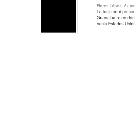
Flores López, Azuc
La tesis aquí prese
Guanajuato; en dond
hacia Estados Unidos