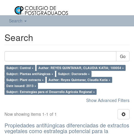
Search
Search
Go
Subject: Control ×
Author: REYES QUINTANAR, CLAUDIA KATIA; 100054 ×
Subject: Plantas antifúngicas ×
Subject: Doctorado ×
Subject: Plant extracts ×
Author: Reyes Quintanar, Claudia Katia ×
Date issued: 2013 ×
Subject: Estrategías para el Desarrollo Agrícola Regional ×
Show Advanced Filters
Now showing items 1-1 of 1
Propiedades antifúngicas diferenciadas de extractos
vegetales como estrategia potencial para la