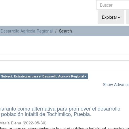
Explorar
 Desarrollo Agrícola Regional
Search
Subject: Estrategias para el Desarrollo Agrícola Regional ×
Show Advanced
ranto como alternativa para promover el desarrollo
a población infaltil de Tochimilco, Puebla.
 María Elena
(
2022-05-30
)
lleva graves consecuencias en la salud pública e individual, especialm