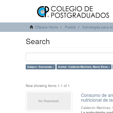
DSpace Home
Puebla
Estrategias para el
Search
Subject: Doctorado ×
Author: Calderón Martínez, María Elena ×
Now showing items 1-1 of 1
Consumo de ama
nutricional de l
Calderón Martínez,
La malnutrición con