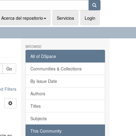
Acerca del repositorio
Servicios
Login
BROWSE
All of DSpace
Go
Communities & Collections
By Issue Date
 Filters
Authors
Titles
Subjects
This Community
ente en