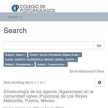
Search
Search
Go
Subject: Agave ×
Author: García Valenzuela, Miguel Angel ×
Author: GARCIA VALENZUELA, MIGUEL ANGEL; 256273 ×
Subject: Ethnobotany ×
Subject: Conservation ×
Show Advanced Filters
Now showing items 1-1 of 1
Etnoecología de los agaves (Agavaceae) en la
comunidad ngiwa (Popoloca) de Los Reyes
Metzontla, Puebla, México
García Valenzuela, Miguel Angel
(
2011
)