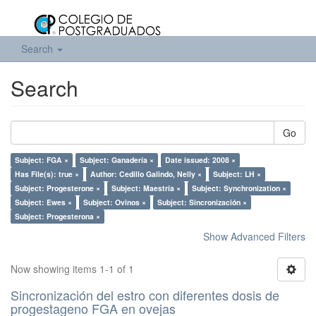
Search
Search
Go
Subject: FGA ×
Subject: Ganadería ×
Date issued: 2008 ×
Has File(s): true ×
Author: Cedillo Galindo, Nelly ×
Subject: LH ×
Subject: Progesterone ×
Subject: Maestría ×
Subject: Synchronization ×
Subject: Ewes ×
Subject: Ovinos ×
Subject: Sincronización ×
Subject: Progesterona ×
Show Advanced Filters
Now showing items 1-1 of 1
Sincronización del estro con diferentes dosis de
progestageno FGA en ovejas