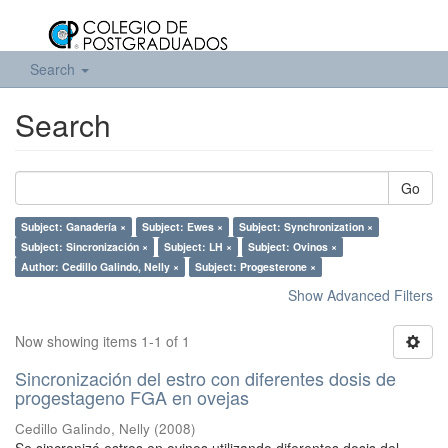
Search
Search
Go
Subject: Ganadería ×
Subject: Ewes ×
Subject: Synchronization ×
Subject: Sincronización ×
Subject: LH ×
Subject: Ovinos ×
Author: Cedillo Galindo, Nelly ×
Subject: Progesterone ×
Show Advanced Filters
Now showing items 1-1 of 1
Sincronización del estro con diferentes dosis de
progestageno FGA en ovejas
Cedillo Galindo, Nelly
(
2008
)