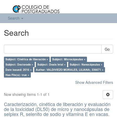
Search
Search
Go
Subject: Cinética de liberación ×
Subject: Microcápsulas ×
Subject: Doctorado ×
Subject: Dosis letal ×
Subject: Nanocápsulas ×
Date issued: 2016 ×
Author: VALDIVIEZO MORALES, LILIANA; 336671 ×
Has File(s): true ×
Show Advanced Filters
Now showing items 1-1 of 1
Caracterización, cinética de liberación y evaluación
de la toxicidad (DL50) de micro y nanocápsulas de
selplex R, selenito de sodio y vitamina E en vacas.