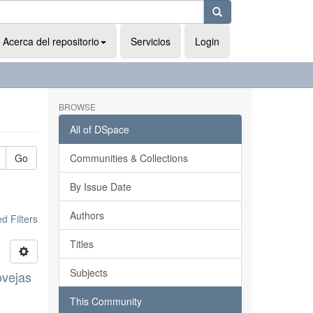
Acerca del repositorio
Servicios
Login
BROWSE
All of DSpace
Go
Communities & Collections
By Issue Date
Authors
 Filters
Titles
Subjects
ovejas
This Community