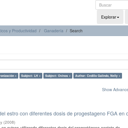
Explorar
icos y Productividad
Ganadería
Search
ronización ×
Subject: LH ×
Subject: Ovinos ×
Author: Cedillo Galindo, Nelly ×
Show Advanced
del estro con diferentes dosis de progestageno FGA en 
ly
(
2008
)
s en ovinos utilizando diferentes dosis del progestágeno acetato de