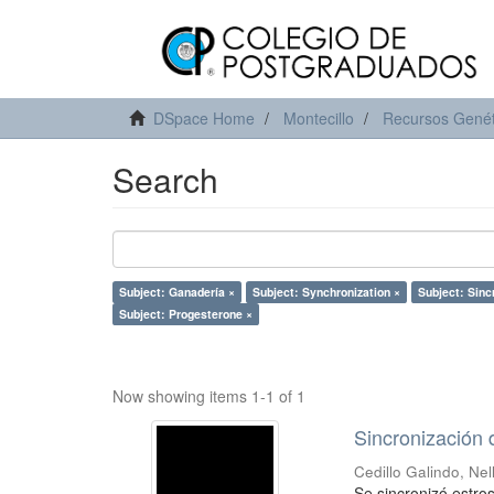
DSpace Home
Montecillo
Recursos Genét
Search
Subject: Ganadería ×
Subject: Synchronization ×
Subject: Sinc
Subject: Progesterone ×
Now showing items 1-1 of 1
Sincronización 
Cedillo Galindo, Nel
Se sincronizó estro