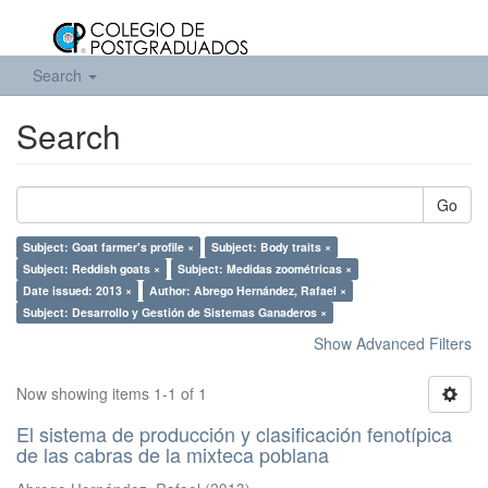
Search
Search
Go
Subject: Goat farmer's profile ×
Subject: Body traits ×
Subject: Reddish goats ×
Subject: Medidas zoométricas ×
Date issued: 2013 ×
Author: Abrego Hernández, Rafael ×
Subject: Desarrollo y Gestión de Sistemas Ganaderos ×
Show Advanced Filters
Now showing items 1-1 of 1
El sistema de producción y clasificación fenotípica
de las cabras de la mixteca poblana