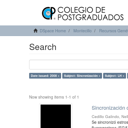
DSpace Home
Montecillo
Recursos Genét
Search
Date issued: 2008 ×
Subject: Sincronización ×
Subject: LH ×
Now showing items 1-1 of 1
Sincronización 
Cedillo Galindo, Nel
Se sincronizó estro
fluorogestona (FGA).