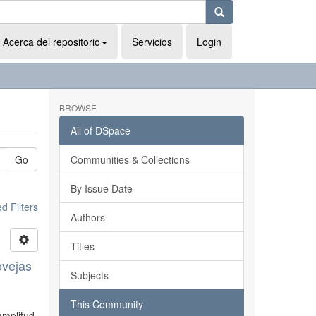
Acerca del repositorio
Servicios
Login
BROWSE
All of DSpace
Go
Communities & Collections
By Issue Date
 Filters
Authors
Titles
ovejas
Subjects
This Community
amplitud