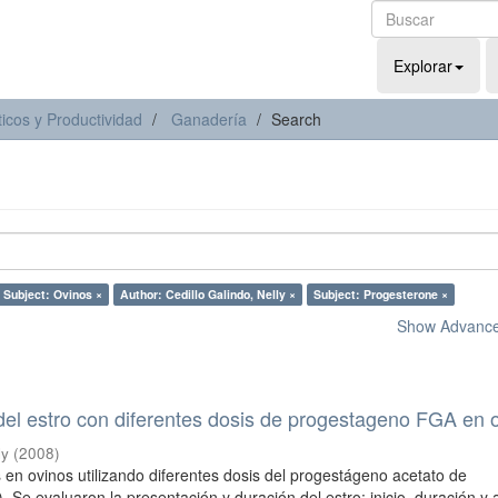
Explorar
icos y Productividad
Ganadería
Search
Subject: Ovinos ×
Author: Cedillo Galindo, Nelly ×
Subject: Progesterone ×
Show Advanced
del estro con diferentes dosis de progestageno FGA en 
ly
(
2008
)
s en ovinos utilizando diferentes dosis del progestágeno acetato de
 Se evaluaron la presentación y duración del estro; inicio, duración y 