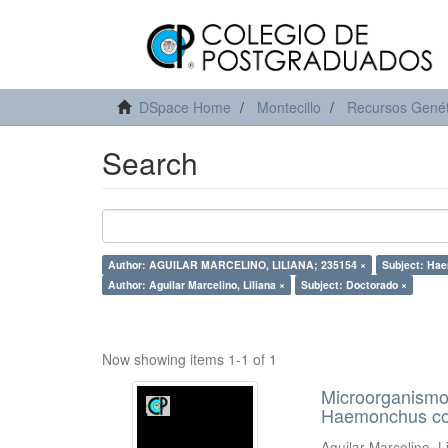
DSpace Home
Montecillo
Recursos Genét
Search
Author: AGUILAR MARCELINO, LILIANA; 235154 ×
Subject: Hae
Author: Aguilar Marcelino, Liliana ×
Subject: Doctorado ×
Now showing items 1-1 of 1
Microorganismos
Haemonchus co
Aguilar Marcelino, L