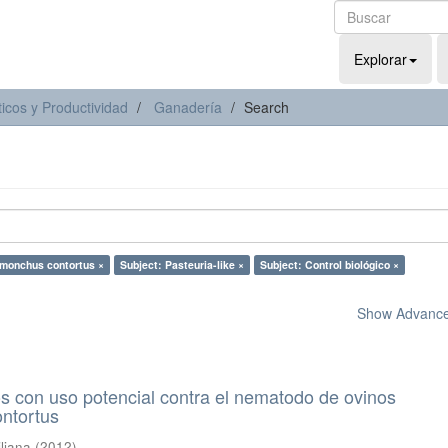
Explorar
icos y Productividad
Ganadería
Search
monchus contortus ×
Subject: Pasteuria-like ×
Subject: Control biológico ×
Show Advanced
 con uso potencial contra el nematodo de ovinos
ntortus
iliana
(
2012
)