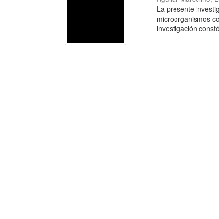
La presente investi
microorganismos con
investigación constó