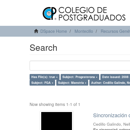
DSpace Home
Montecillo
Recursos Genét
Search
Has File(s): true ×
Subject: Progesterona ×
Date issued: 2008 
Subject: FGA ×
Subject: Maestría ×
Author: Cedillo Galindo, Ne
Now showing items 1-1 of 1
Sincronización 
Cedillo Galindo, Nel
Se sincronizó estro