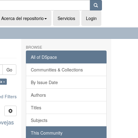
Acerca del repositorio
Servicios
Login
BROWSE
All of DSpace
Go
Communities & Collections
ía ×
By Issue Date
Authors
 Filters
Titles
Subjects
ovejas
This Community