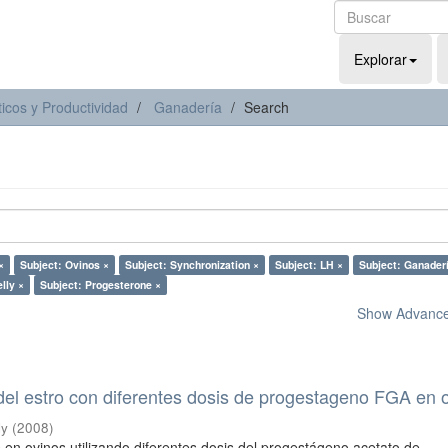
Explorar
icos y Productividad
Ganadería
Search
×
Subject: Ovinos ×
Subject: Synchronization ×
Subject: LH ×
Subject: Ganader
lly ×
Subject: Progesterone ×
Show Advanced
del estro con diferentes dosis de progestageno FGA en 
ly
(
2008
)
s en ovinos utilizando diferentes dosis del progestágeno acetato de