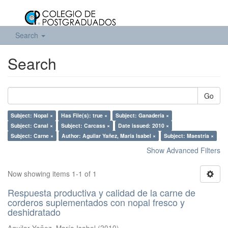
Search
Search
Go
Subject: Nopal ×
Has File(s): true ×
Subject: Ganadería ×
Subject: Canal ×
Subject: Carcass ×
Date issued: 2010 ×
Subject: Carne ×
Author: Aguilar Yañez, María Isabel ×
Subject: Maestría ×
Show Advanced Filters
Now showing items 1-1 of 1
Respuesta productiva y calidad de la carne de
corderos suplementados con nopal fresco y
deshidratado
Aguilar Yañez, María Isabel
(
2010
)