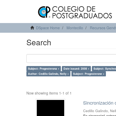
DSpace Home
Montecillo
Recursos Genét
Search
Subject: Progesterona ×
Date issued: 2008 ×
Subject: Synchro
Author: Cedillo Galindo, Nelly ×
Subject: Progesterone ×
Now showing items 1-1 of 1
Sincronización 
Cedillo Galindo, Nel
Se sincronizó estro