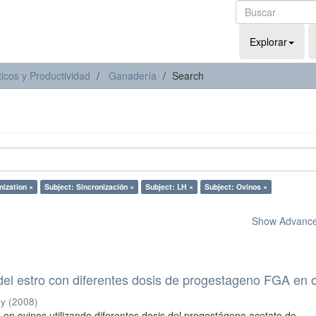
Explorar
icos y Productividad
Ganadería
Search
nization ×
Subject: Sincronización ×
Subject: LH ×
Subject: Ovinos ×
Show Advanced
del estro con diferentes dosis de progestageno FGA en 
ly
(
2008
)
s en ovinos utilizando diferentes dosis del progestágeno acetato de