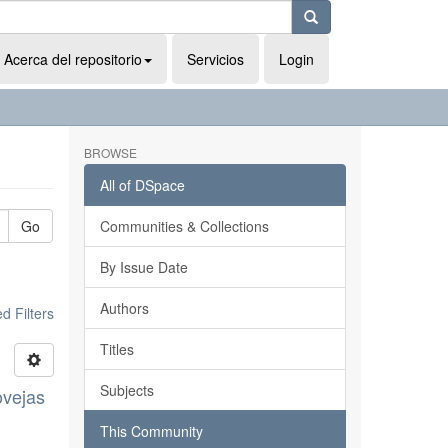
Acerca del repositorio
Servicios
Login
BROWSE
All of DSpace
Go
Communities & Collections
By Issue Date
Authors
 Filters
Titles
Subjects
ovejas
This Community