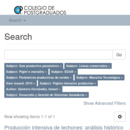
Search
Search
Go
Subject: Sow productive parameters ×
Subject: Líneas comerciales ×
Subject: Piglet's mortality ×
Subject: EDAR ×
Subject: Parámetros productivos de cerdos ×
Subject: Maestría Tecnológica ×
Date issued: 2010 ×
Subject: Piglets intensive production ×
Author: Quintero Hernández, Ismael ×
Subject: Desarrollo y Gestión de Sistemas Ganaderos ×
Show Advanced Filters
Now showing items 1-1 of 1
Producción intensiva de lechones: análisis histórico