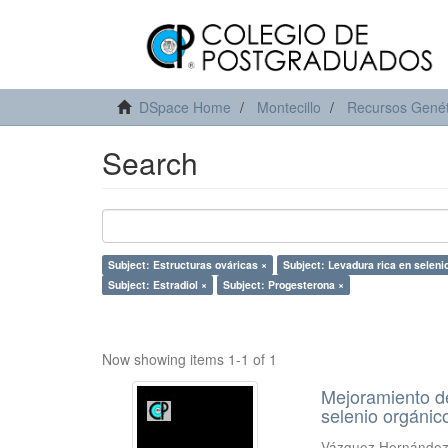
DSpace Home
Montecillo
Recursos Genét
Search
Subject: Estructuras ováricas ×
Subject: Levadura rica en seleni
Subject: Estradiol ×
Subject: Progesterona ×
Now showing items 1-1 of 1
Mejoramiento de
selenio orgánic
Vázquez Hernández,