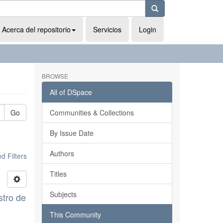
Acerca del repositorio
Servicios
Login
BROWSE
All of DSpace
Go
Communities & Collections
By Issue Date
Authors
 Filters
Titles
Subjects
stro de
This Community