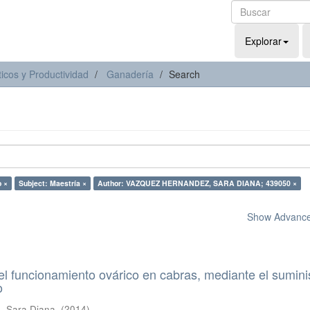
Explorar
icos y Productividad
Ganadería
Search
o ×
Subject: Maestría ×
Author: VAZQUEZ HERNANDEZ, SARA DIANA; 439050 ×
Show Advanced
l funcionamiento ovárico en cabras, mediante el sumini
o
 Sara Diana.
(
2014
)