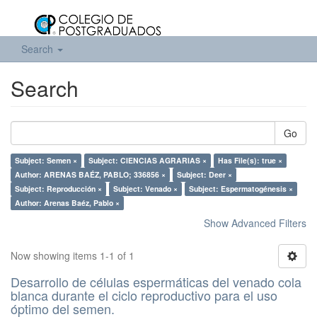
Search
Search
Go
Subject: Semen ×
Subject: CIENCIAS AGRARIAS ×
Has File(s): true ×
Author: ARENAS BAÉZ, PABLO; 336856 ×
Subject: Deer ×
Subject: Reproducción ×
Subject: Venado ×
Subject: Espermatogénesis ×
Author: Arenas Baéz, Pablo ×
Show Advanced Filters
Now showing items 1-1 of 1
Desarrollo de células espermáticas del venado cola
blanca durante el ciclo reproductivo para el uso
óptimo del semen.