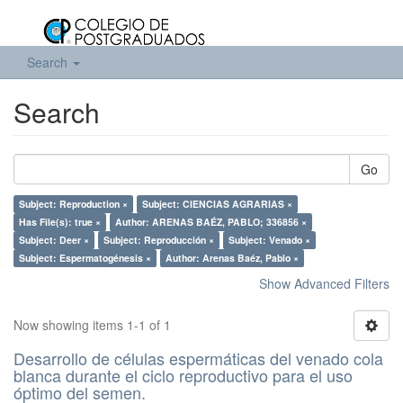
Search
Search
Go
Subject: Reproduction ×
Subject: CIENCIAS AGRARIAS ×
Has File(s): true ×
Author: ARENAS BAÉZ, PABLO; 336856 ×
Subject: Deer ×
Subject: Reproducción ×
Subject: Venado ×
Subject: Espermatogénesis ×
Author: Arenas Baéz, Pablo ×
Show Advanced Filters
Now showing items 1-1 of 1
Desarrollo de células espermáticas del venado cola
blanca durante el ciclo reproductivo para el uso
óptimo del semen.