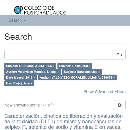
Search
Search
Go
Subject: CIENCIAS AGRARIAS ×
Subject: Dosis letal ×
Author: Valdiviezo Morales, Liliana ×
Subject: Nanocapsules ×
Date issued: 2016 ×
Author: VALDIVIEZO MORALES, LILIANA; 336671 ×
Has File(s): true ×
Show Advanced Filters
Now showing items 1-1 of 1
Caracterización, cinética de liberación y evaluación
de la toxicidad (DL50) de micro y nanocápsulas de
selplex R, selenito de sodio y vitamina E en vacas.