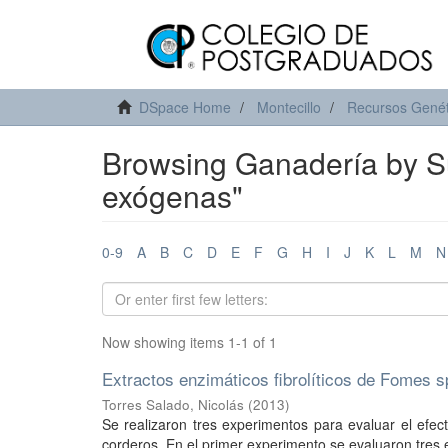
DSpace Home
Montecillo
Recursos Genét
Browsing Ganadería by Sub
exógenas"
0-9
A
B
C
D
E
F
G
H
I
J
K
L
M
N
Now showing items 1-1 of 1
Extractos enzimáticos fibrolíticos de Fomes 
Torres Salado, Nicolás
(
2013
)
Se realizaron tres experimentos para evaluar el efecto
corderos. En el primer experimento se evaluaron tres ex