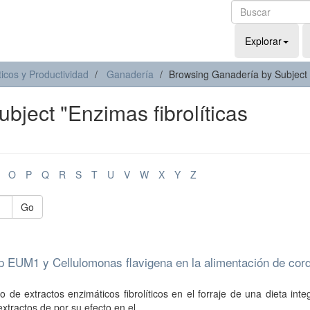
Explorar
icos y Productividad
Ganadería
Browsing Ganadería by Subject
ject "Enzimas fibrolíticas
O
P
Q
R
S
T
U
V
W
X
Y
Z
Go
sp EUM1 y Cellulomonas flavigena en la alimentación de cor
 de extractos enzimáticos fibrolíticos en el forraje de una dieta inte
tractos de por su efecto en el ...