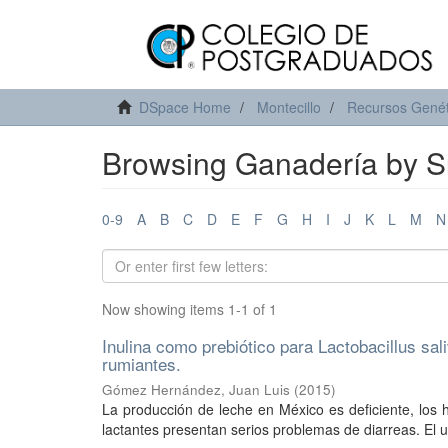
DSpace Home
Montecillo
Recursos Genét
Browsing Ganadería by S
0-9
A
B
C
D
E
F
G
H
I
J
K
L
M
N
Now showing items 1-1 of 1
Inulina como prebiótico para Lactobacillus sal
rumiantes.
Gómez Hernández, Juan Luis
(
2015
)
La producción de leche en México es deficiente, los 
lactantes presentan serios problemas de diarreas. El u