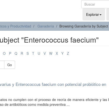
Explorar
icos y Productividad
Ganadería
Browsing Ganadería by Subject
ubject "Enterococcus faecium"
O
P
Q
R
S
T
U
V
W
X
Y
Z
Go
ivarius y Enterococcus faecium con potencial probiótico en
hatos no cumplen con el proceso de recría de manera eficiente y las
so de antibióticos como medida preventiva ...