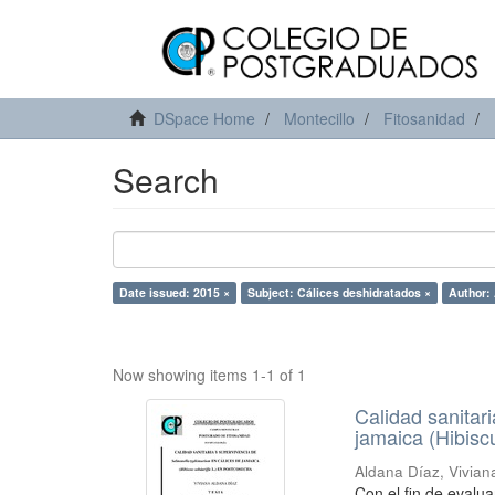
DSpace Home
Montecillo
Fitosanidad
Search
Date issued: 2015 ×
Subject: Cálices deshidratados ×
Author: 
Now showing items 1-1 of 1
Calidad sanitar
jamaica (Hibisc
Aldana Díaz, Vivian
Con el fin de evalua