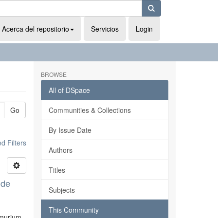
Acerca del repositorio
Servicios
Login
BROWSE
All of DSpace
Go
Communities & Collections
By Issue Date
 Filters
Authors
Titles
 de
Subjects
This Community
himurium