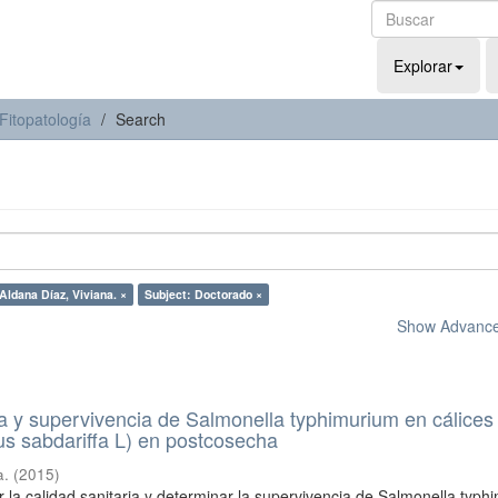
Explorar
Fitopatología
Search
Aldana Díaz, Viviana. ×
Subject: Doctorado ×
Show Advanced
ia y supervivencia de Salmonella typhimurium en cálices
us sabdariffa L) en postcosecha
a.
(
2015
)
r la calidad sanitaria y determinar la supervivencia de Salmonella typ