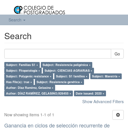
Search
Search
Go
Subject: Familias S1 ×
Subject: Resistencia poligénica ×
Subject: Fitopatología ×
Subject: CIENCIAS AGRARIAS ×
Subject: Polygenic resistance ×
Subject: S1 families ×
Subject: Maestría ×
Has File(s): true ×
Subject: Resistencia genética ×
Author: Díaz Ramírez, Gelasino ×
Author: DÍAZ RAMÍREZ, GELASINO;926455 ×
Date issued: 2020 ×
Show Advanced Filters
Now showing items 1-1 of 1
Ganancia en ciclos de selección recurrente de