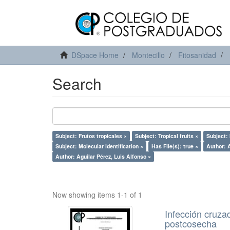
DSpace Home
Montecillo
Fitosanidad
Search
Subject: Frutos tropicales ×
Subject: Tropical fruits ×
Subject: 
Subject: Molecular identification ×
Has File(s): true ×
Author:
Author: Aguilar Pérez, Luis Alfonso ×
Now showing items 1-1 of 1
Infección cruza
postcosecha