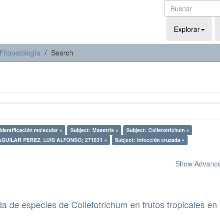
Explorar
Fitopatología
Search
Identificación molecular ×
Subject: Maestría ×
Subject: Colletotrichum ×
 AGUILAR PEREZ, LUIS ALFONSO; 271931 ×
Subject: Infección cruzada ×
Show Advanced
da de especies de Colletotrichum en frutos tropicales en