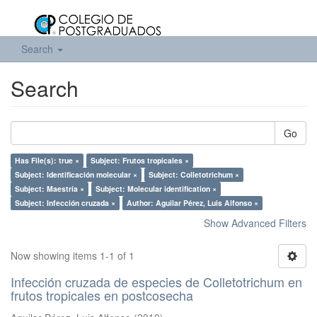
Search
Search
Go
Has File(s): true ×
Subject: Frutos tropicales ×
Subject: Identificación molecular ×
Subject: Colletotrichum ×
Subject: Maestría ×
Subject: Molecular identification ×
Subject: Infección cruzada ×
Author: Aguilar Pérez, Luis Alfonso ×
Show Advanced Filters
Now showing items 1-1 of 1
Infección cruzada de especies de Colletotrichum en
frutos tropicales en postcosecha